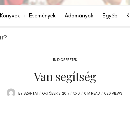
Könyvek
Események
Adományok
Egyéb
K
IN
DICSERETEK
Van segítség
POSTED
BY
SZANTAI
OKTÓBER 3, 2017
0
0 M READ
626 VIEWS
ON