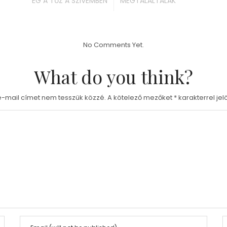
ÉG A TŰZ A SZIVEMBEN
MEGTALÁLTALAK
No Comments Yet.
What do you think?
e-mail címet nem tesszük közzé.
A kötelező mezőket
*
karakterrel jel