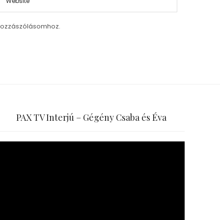
hozzászólásomhoz.
PAX TV Interjú – Gégény Csaba és Éva
Videólejátszó