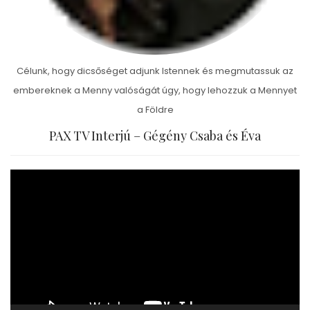
Célunk, hogy dicsőséget adjunk Istennek és megmutassuk az
embereknek a Menny valóságát úgy, hogy lehozzuk a Mennyet
a Földre
PAX TV Interjú – Gégény Csaba és Éva
Videólejátszó