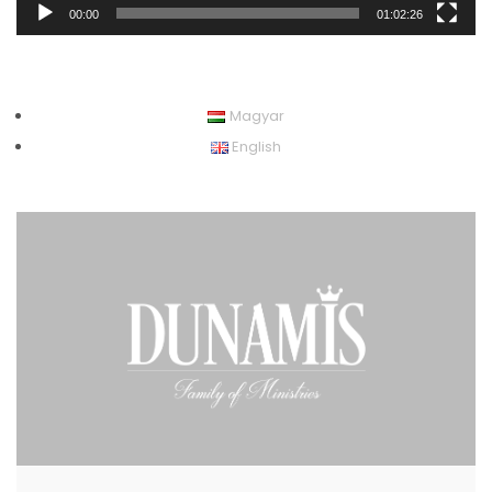
00:00
01:02:26
Magyar
English