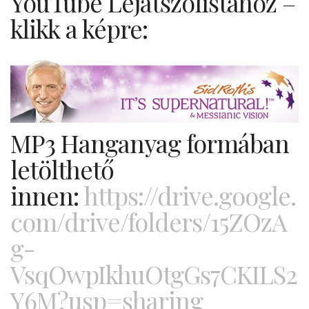
YouTube Lejátszólistához –
klikk a képre:
MP3 Hanganyag formában
letölthető
innen:
https://drive.google.
com/drive/folders/15ZOzA
g-
VsqOwpIkhuOtgGs7CKILS2
Y6M?usp=sharing