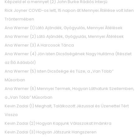
Képzeld el a mennyet (2) John Burke Rádiós Interjú
Rick Joyner COVID-os lett, 15 napon át Mennyei Átélése volt Isten
Tróntermében
Ana Werner (1) Látó Ajándék, Gyógyulás, Mennyei Átélések
Ana Werner (2) Látó Ajándék, Gyógyulás, Mennyei Átélések
Ana Werner (3) A Harcosok Tánca
Ana Werner (4) Jön Isten Dicsőségének Nagy Hulláma (Részlet
az Élő Adásból)
Ana Werner (5) Isten Dicsősége és Tüze, a „Van Több”
Műsorban
Ana Werner (6) Mennyei Termek, Hogyan Láthatunk Szellemben,
a „Van Több” Műsorban
Kevin Zadai (1) Meghalt, Találkozott Jézussal és Üzenettel Tért
Vissza
Kevin Zadai (2) Hogyan Kapjunk Válaszokat Imáinkra
Kevin Zadai (3) Hogyan Játszunk Hangszeren