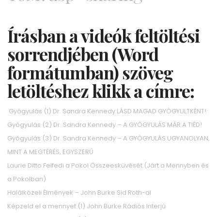
Írásban a videók feltöltési
sorrendjében (Word
formátumban) szöveg
letöltéshez klikk a címre:
Gyógyulás (1) Dr. Sandra Kennedy LÁSD MAGAD GYÓGYULTKÉNT!
Gyógyulás (2) Dr. Sandra Kennedy – A GYÓGYULÁS MÁR A TIÉD!
Gyógyulás (3) Dr. Sandra Kennedy – A GYÓGYULÁS UGYANOLYAN,
MINT A MEGTÉRÉS, EGYSZERŰ
Laurie Ditto Felfedi a Pokol Összeesküvését (Járt a Mennyben és
a Pokolban)
Halálközeli Élmények – John Burke Sid Roth-al
Képzeld el a mennyet (1) John Burke Rádiós Interjú