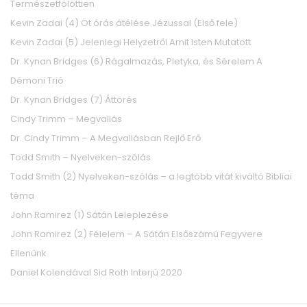
Természetfölöttien
Kevin Zadai (4) Öt órás átélése Jézussal (Első fele)
Kevin Zadai (5) Jelenlegi Helyzetről Amit Isten Mutatott
Dr. Kynan Bridges (6) Rágalmazás, Pletyka, és Sérelem A
Démoni Trió
Dr. Kynan Bridges (7) Áttörés
Cindy Trimm – Megvallás
Dr. Cindy Trimm – A Megvallásban Rejlő Erő
Todd Smith – Nyelveken-szólás
Todd Smith (2) Nyelveken-szólás – a legtöbb vitát kiváltó Bibliai
téma
John Ramirez (1) Sátán Leleplezése
John Ramirez (2) Félelem – A Sátán Elsőszámú Fegyvere
Ellenünk
Daniel Kolendával Sid Roth Interjú 2020