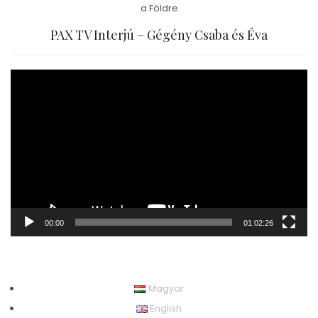
a Földre
PAX TV Interjú – Gégény Csaba és Éva
Videólejátszó
00:00
01:02:26
Magyar
English