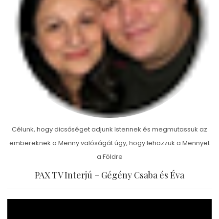
Célunk, hogy dicsőséget adjunk Istennek és megmutassuk az
embereknek a Menny valóságát úgy, hogy lehozzuk a Mennyet
a Földre
PAX TV Interjú – Gégény Csaba és Éva
Videólejátszó