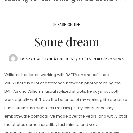
IN
FASHION
,
LIFE
Some dream
POSTED
BY
SZANTAI
JANUÁR 28, 2016
0
1 M READ
575 VIEWS
ON
Williams has been working with BAFTA on and off since
2005.There is a lot of difference between photographing the
BAFTAs and Williams’ usual stylized shoots, he says, but both
work equally well.”I love the balance of my working life because
I do stuff like this where all I’m using is my experience, my
empathy, the contacts I’ve made over the years, and wit. A lot of
the photos come incredibly last minute and very
opportunistically. You shoot them very quickly and suddenly.