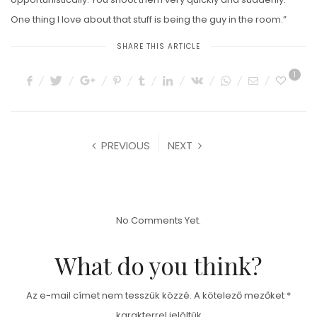
One thing I love about that stuff is being the guy in the room.”
SHARE THIS ARTICLE
1
PREVIOUS
NEXT
No Comments Yet.
What do you think?
Az e-mail címet nem tesszük közzé.
A kötelező mezőket
*
karakterrel jelöltük