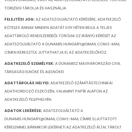
TÖRLÉSIG TÁROLJA ÉS HASZNÁLJA.
FELEJTÉSI JOG:
AZ ADATSZOLGÁLTATÓ KÉRÉSÉRE, ADATKEZELŐ
KÖTELES ANNAK MINDEN ADATÁT EGY HÉTEN BELÜL A TELJES
ADATTÁROLÓ RENDSZERÉBŐL TÖRÖLNI. EZ IRÁNYÚ KÉRÉSÉT AZ
ADATSZOLGÁLTATÓ A DUNAMIS.HUNGARY@GMAIL.COM E-MAIL
CÍMEN KERESZTÜL JUTTATHATJA EL AZ ADATKEZELŐHÖZ.
ADATKEZELŐ SZEMÉLYEK:
A DÜNAMISZ MAGYARORSZÁG CIVIL
TÁRSASÁG ELNÖKE ÉS ALELNÖKEI.
ADATTÁROLÁS HELYEI:
ADATKEZELŐ SZÁMÍTÁSTECHNIKAI
ADATHORDOZÓ ESZKÖZÉN, VALAMINT PAPÍR ALAPON AZ
ADATKEZELŐ TELEPHELYÉN.
ADATOK LEKÉRÉSE:
ADATSZOLGÁLTATÓ A
DUNAMIS.HUNGARY@GMAIL.COM E-MAIL CÍMRE ELJUTTATOTT
KÉRELEMMEL BÁRMIKOR LEKÉRHETI AZ ADATKEZELŐ ÁLTAL TÁROLT