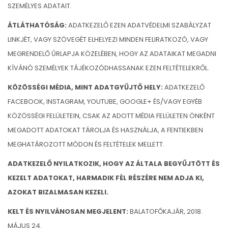
SZEMÉLYES ADATAIT.
ÁTLÁTHATÓSÁG:
ADATKEZELŐ EZEN ADATVÉDELMI SZABÁLYZAT
LINKJÉT, VAGY SZÖVEGÉT ELHELYEZI MINDEN FELIRATKOZÓ, VAGY
MEGRENDELŐ ŰRLAPJA KÖZELÉBEN, HOGY AZ ADATAIKAT MEGADNI
KÍVÁNÓ SZEMÉLYEK TÁJÉKOZÓDHASSANAK EZEN FELTÉTELEKRŐL.
KÖZÖSSÉGI MÉDIA, MINT ADATGYŰJTŐ HELY:
ADATKEZELŐ
FACEBOOK, INSTAGRAM, YOUTUBE, GOOGLE+ ÉS/VAGY EGYÉB
KÖZÖSSÉGI FELÜLETEIN, CSAK AZ ADOTT MÉDIA FELÜLETEN ÖNKÉNT
MEGADOTT ADATOKAT TÁROLJA ÉS HASZNÁLJA, A FENTIEKBEN
MEGHATÁROZOTT MÓDON ÉS FELTÉTELEK MELLETT.
ADATKEZELŐ NYILATKOZIK, HOGY AZ ÁLTALA BEGYŰJTÖTT ÉS
KEZELT ADATOKAT, HARMADIK FÉL RÉSZÉRE NEM ADJA KI,
AZOKAT BIZALMASAN KEZELI.
KELT ÉS NYILVÁNOSAN MEGJELENT:
BALATOFŐKAJÁR, 2018.
MÁJUS 24.