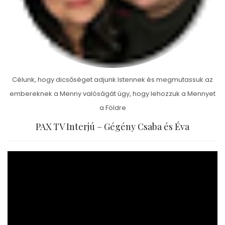
Célunk, hogy dicsőséget adjunk Istennek és megmutassuk az
embereknek a Menny valóságát úgy, hogy lehozzuk a Mennyet
a Földre
PAX TV Interjú – Gégény Csaba és Éva
Videólejátszó