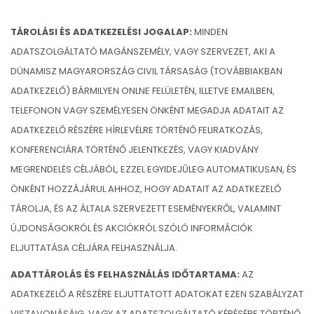
TÁROLÁSI ÉS ADATKEZELÉSI JOGALAP:
MINDEN
ADATSZOLGÁLTATÓ MAGÁNSZEMÉLY, VAGY SZERVEZET, AKI A
DÜNAMISZ MAGYARORSZÁG CIVIL TÁRSASÁG (TOVÁBBIAKBAN
ADATKEZELŐ) BÁRMILYEN ONLNE FELÜLETÉN, ILLETVE EMAILBEN,
TELEFONON VAGY SZEMÉLYESEN ÖNKÉNT MEGADJA ADATAIT AZ
ADATKEZELŐ RÉSZÉRE HÍRLEVÉLRE TÖRTÉNŐ FELIRATKOZÁS,
KONFERENCIÁRA TÖRTÉNŐ JELENTKEZÉS, VAGY KIADVÁNY
MEGRENDELÉS CÉLJÁBÓL, EZZEL EGYIDEJŰLEG AUTOMATIKUSAN, ÉS
ÖNKÉNT HOZZÁJÁRUL AHHOZ, HOGY ADATAIT AZ ADATKEZELŐ
TÁROLJA, ÉS AZ ÁLTALA SZERVEZETT ESEMÉNYEKRŐL, VALAMINT
ÚJDONSÁGOKRÓL ÉS AKCIÓKRÓL SZÓLÓ INFORMÁCIÓK
ELJUTTATÁSA CÉLJÁRA FELHASZNÁLJA.
ADATTÁROLÁS ÉS FELHASZNÁLÁS IDŐTARTAMA:
AZ
ADATKEZELŐ A RÉSZÉRE ELJUTTATOTT ADATOKAT EZEN SZABÁLYZAT
VISZAVONÁSÁIG, VAGY AZ ADATSZOLGÁLTATÓ KÉRÉSÉRE TÖRTÉNŐ