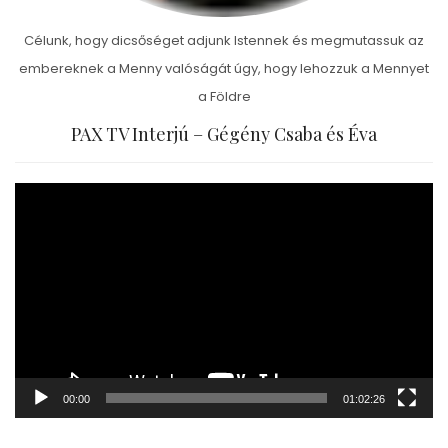
Célunk, hogy dicsőséget adjunk Istennek és megmutassuk az
embereknek a Menny valóságát úgy, hogy lehozzuk a Mennyet
a Földre
PAX TV Interjú – Gégény Csaba és Éva
Video
Player
00:00
01:02:26